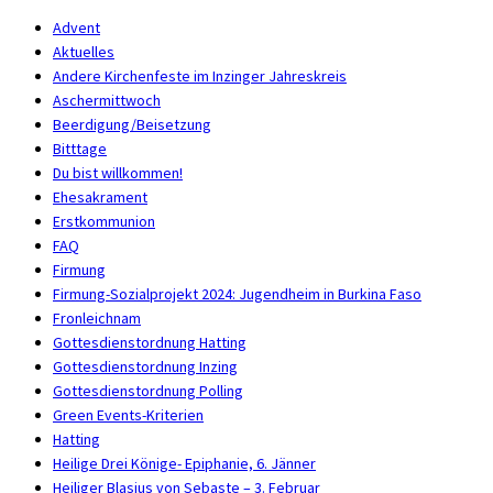
Advent
Aktuelles
Andere Kirchenfeste im Inzinger Jahreskreis
Aschermittwoch
Beerdigung/Beisetzung
Bitttage
Du bist willkommen!
Ehesakrament
Erstkommunion
FAQ
Firmung
Firmung-Sozialprojekt 2024: Jugendheim in Burkina Faso
Fronleichnam
Gottesdienstordnung Hatting
Gottesdienstordnung Inzing
Gottesdienstordnung Polling
Green Events-Kriterien
Hatting
Heilige Drei Könige- Epiphanie, 6. Jänner
Heiliger Blasius von Sebaste – 3. Februar