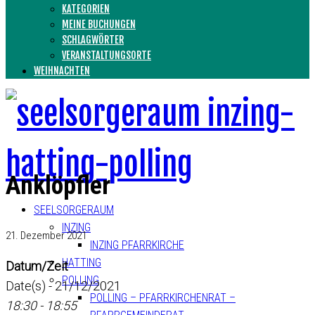
KATEGORIEN
MEINE BUCHUNGEN
SCHLAGWÖRTER
VERANSTALTUNGSORTE
WEIHNACHTEN
Anklöpfler
SEELSORGERAUM
INZING
21. Dezember 2021
INZING PFARRKIRCHE
HATTING
Datum/Zeit
POLLING
Date(s) - 21/12/2021
POLLING – PFARRKIRCHENRAT –
18:30 - 18:55