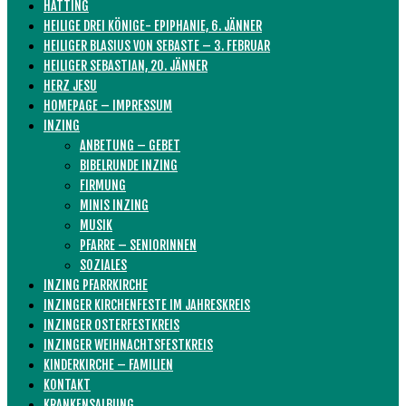
HATTING
HEILIGE DREI KÖNIGE- EPIPHANIE, 6. JÄNNER
HEILIGER BLASIUS VON SEBASTE – 3. FEBRUAR
HEILIGER SEBASTIAN, 20. JÄNNER
HERZ JESU
HOMEPAGE – IMPRESSUM
INZING
ANBETUNG – GEBET
BIBELRUNDE INZING
FIRMUNG
MINIS INZING
MUSIK
PFARRE – SENIORINNEN
SOZIALES
INZING PFARRKIRCHE
INZINGER KIRCHENFESTE IM JAHRESKREIS
INZINGER OSTERFESTKREIS
INZINGER WEIHNACHTSFESTKREIS
KINDERKIRCHE – FAMILIEN
KONTAKT
KRANKENSALBUNG