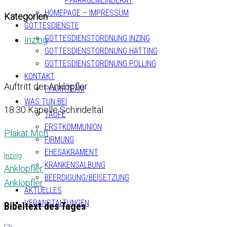
PFARRGEMEINDERAT
HOMEPAGE – IMPRESSUM
Kategorien
GOTTESDIENSTE
GOTTESDIENSTORDNUNG INZING
Inzing
GOTTESDIENSTORDNUNG HATTING
GOTTESDIENSTORDNUNG POLLING
KONTAKT
Auftritt der Anklöpfler
PFARRTEAM
WAS TUN BEI
18:30 Kapelle Schindeltal
TAUFE
ERSTKOMMUNION
Plakat Mch
FIRMUNG
EHESAKRAMENT
Inzing
KRANKENSALBUNG
Anklöpfler
BEERDIGUNG/BEISETZUNG
Anklöpfler
AKTUELLES
VERANSTALTUNGEN
Bibeltext des Tages