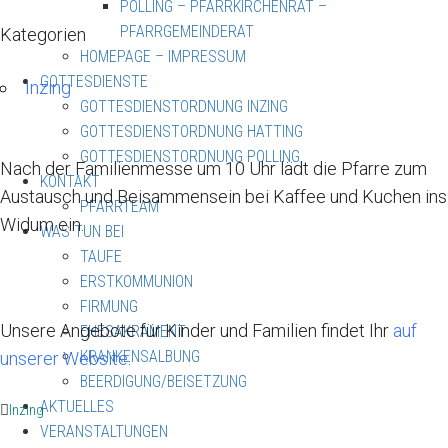
POLLING – PFARRKIRCHENRAT –
PFARRGEMEINDERAT
Kategorien
HOMEPAGE – IMPRESSUM
GOTTESDIENSTE
Inzing
GOTTESDIENSTORDNUNG INZING
GOTTESDIENSTORDNUNG HATTING
GOTTESDIENSTORDNUNG POLLING
Nach der Familienmesse um 10 Uhr lädt die Pfarre zum
KONTAKT
Austausch und Beisammensein bei Kaffee und Kuchen ins
PFARRTEAM
Widum ein.
WAS TUN BEI
TAUFE
ERSTKOMMUNION
FIRMUNG
Unsere Angebote für Kinder und Familien findet Ihr
auf
EHESAKRAMENT
KRANKENSALBUNG
unserer Website
.
BEERDIGUNG/BEISETZUNG
AKTUELLES
Inzing
VERANSTALTUNGEN