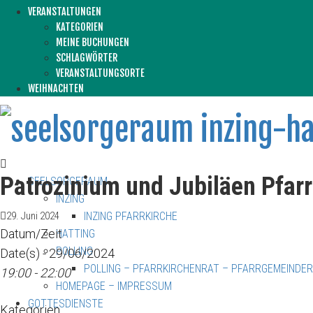
VERANSTALTUNGEN
KATEGORIEN
MEINE BUCHUNGEN
SCHLAGWÖRTER
VERANSTALTUNGSORTE
WEIHNACHTEN
Patrozinium und Jubiläen Pfarr
SEELSORGERAUM
INZING
INZING PFARRKIRCHE
29. Juni 2024
Datum/Zeit
HATTING
POLLING
Date(s) - 29/06/2024
POLLING – PFARRKIRCHENRAT – PFARRGEMEINDE
19:00 - 22:00
HOMEPAGE – IMPRESSUM
GOTTESDIENSTE
Kategorien