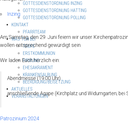
GOTTESDIENSTORDNUNG INZING
GOTTESDIENSTORDNUNG HATTING
Inzing
GOTTESDIENSTORDNUNG POLLING
KONTAKT
PFARRTEAM
Am Samstag, den 29. Juni feiern wir unser Kirchenpatrozi
WAS TUN BEI
wollen entsprechend gewürdigt sein.
TAUFE
ERSTKOMMUNION
Wir laden Euch herzlich ein:
FIRMUNG
EHESAKRAMENT
KRANKENSALBUNG
Abendmesse (19.00 Uhr)
BEERDIGUNG/BEISETZUNG
AKTUELLES
anschließende Agape (Kirchplatz und Widumgarten; bei S
VERANSTALTUNGEN
Patrozinium 2024