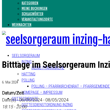
KATEGORIEN
MEINE BUCHUNGEN
SCHLAGWÖRTER
VERANSTALTUNGSORTE
WEIHNACHTEN
SEELSORGERAUM
INZING
Bitttage im Seelsorgeraum Inz
INZING PFARRKIRCHE
HATTING
POLLING
6. Mai 2024
POLLING – PFARRKIRCHENRAT – PFARRGEMEIND
HOMEPAGE – IMPRESSUM
Datum/Zeit
GOTTESDIENSTE
Date(s) - 06/05/2024 - 08/05/2024
GOTTESDIENSTORDNUNG INZING
18:15 - 20:00