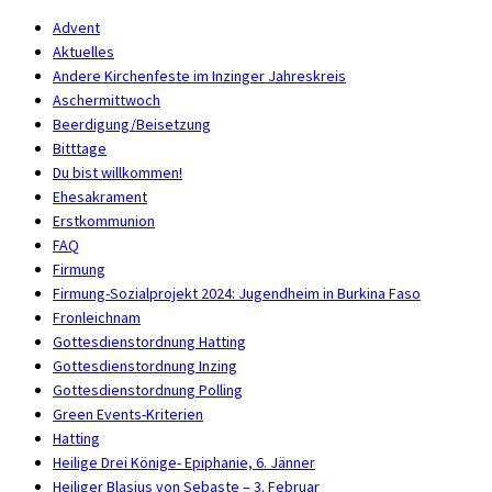
Advent
Aktuelles
Andere Kirchenfeste im Inzinger Jahreskreis
Aschermittwoch
Beerdigung/Beisetzung
Bitttage
Du bist willkommen!
Ehesakrament
Erstkommunion
FAQ
Firmung
Firmung-Sozialprojekt 2024: Jugendheim in Burkina Faso
Fronleichnam
Gottesdienstordnung Hatting
Gottesdienstordnung Inzing
Gottesdienstordnung Polling
Green Events-Kriterien
Hatting
Heilige Drei Könige- Epiphanie, 6. Jänner
Heiliger Blasius von Sebaste – 3. Februar