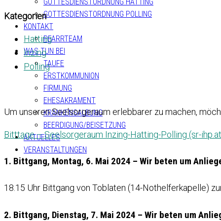
GOTTESDIENSTORDNUNG HATTING
GOTTESDIENSTORDNUNG POLLING
Kategorien
KONTAKT
Hatting
PFARRTEAM
WAS TUN BEI
Inzing
TAUFE
Polling
ERSTKOMMUNION
FIRMUNG
EHESAKRAMENT
Um unseren Seelsorgeraum erlebbarer zu machen, möcht
KRANKENSALBUNG
BEERDIGUNG/BEISETZUNG
Bitttage – Seelsorgeraum Inzing-Hatting-Polling (sr-ihp.at
AKTUELLES
VERANSTALTUNGEN
1. Bittgang, Montag, 6. Mai 2024 – Wir beten um Anlie
18.15 Uhr Bittgang von Toblaten (14-Nothelferkapelle) zur
2. Bittgang, Dienstag, 7. Mai 2024 – Wir beten um Anl