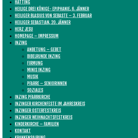
HATTING
HEILIGE DREI KÖNIGE- EPIPHANIE, 6. JÄNNER
HEILIGER BLASIUS VON SEBASTE – 3. FEBRUAR
HEILIGER SEBASTIAN, 20. JÄNNER
HERZ JESU
HOMEPAGE – IMPRESSUM
INZING
ANBETUNG – GEBET
BIBELRUNDE INZING
FIRMUNG
MINIS INZING
MUSIK
PFARRE – SENIORINNEN
SOZIALES
INZING PFARRKIRCHE
INZINGER KIRCHENFESTE IM JAHRESKREIS
INZINGER OSTERFESTKREIS
INZINGER WEIHNACHTSFESTKREIS
KINDERKIRCHE – FAMILIEN
KONTAKT
KRANKENSALBUNG