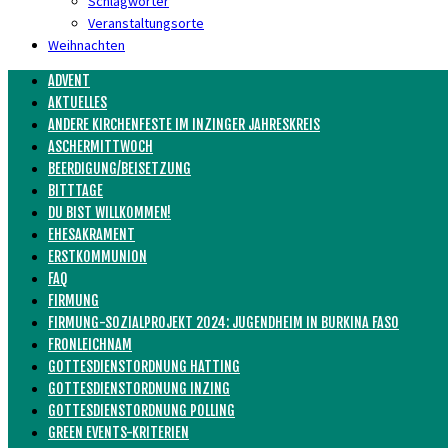
Schlagwörter
Veranstaltungsorte
Weihnachten
ADVENT
AKTUELLES
ANDERE KIRCHENFESTE IM INZINGER JAHRESKREIS
ASCHERMITTWOCH
BEERDIGUNG/BEISETZUNG
BITTTAGE
DU BIST WILLKOMMEN!
EHESAKRAMENT
ERSTKOMMUNION
FAQ
FIRMUNG
FIRMUNG-SOZIALPROJEKT 2024: JUGENDHEIM IN BURKINA FASO
FRONLEICHNAM
GOTTESDIENSTORDNUNG HATTING
GOTTESDIENSTORDNUNG INZING
GOTTESDIENSTORDNUNG POLLING
GREEN EVENTS-KRITERIEN