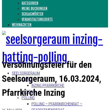
KATEGORIEN
MEINE BUCHUNGEN
SCHLAGWÖRTER
VERANSTALTUNGSORTE
WEIHNACHTEN
Versöhnungsfeier für den
SEELSORGERAUM
Seelsorgeraum, 16.03.2024,
INZING
INZING PFARRKIRCHE
Pfarrkirche Inzing
HATTING
POLLING
POLLING – PFARRKIRCHENRAT –