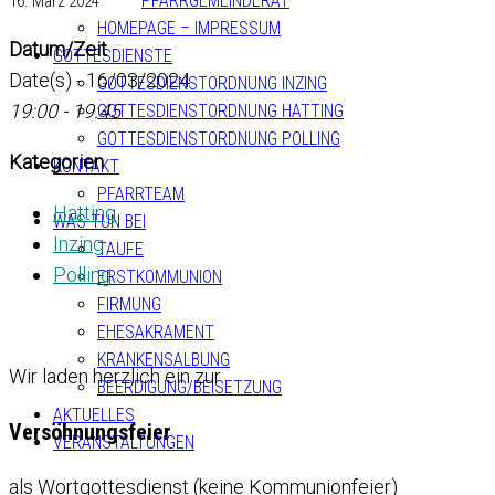
PFARRGEMEINDERAT
16. März 2024
HOMEPAGE – IMPRESSUM
Datum/Zeit
GOTTESDIENSTE
Date(s) - 16/03/2024
GOTTESDIENSTORDNUNG INZING
19:00 - 19:45
GOTTESDIENSTORDNUNG HATTING
GOTTESDIENSTORDNUNG POLLING
Kategorien
KONTAKT
PFARRTEAM
Hatting
WAS TUN BEI
Inzing
TAUFE
Polling
ERSTKOMMUNION
FIRMUNG
EHESAKRAMENT
KRANKENSALBUNG
Wir laden herzlich ein zur
BEERDIGUNG/BEISETZUNG
AKTUELLES
Versöhnungsfeier
VERANSTALTUNGEN
als Wortgottesdienst (keine Kommunionfeier)