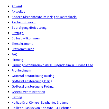
Advent
Aktuelles
Andere Kirchenfeste im Inzinger Jahreskreis
Aschermittwoch
Beerdigung/Beisetzung
Bitttage
Du bist willkommen!
Ehesakrament
Erstkommunion
FAQ
Firmung
Firmung-Sozialprojekt 2024: Jugendheim in Burkina Faso
Fronleichnam
Gottesdienstordnung Hatting
Gottesdienstordnung Inzing
Gottesdienstordnung Polling
Green Events-Kriterien
Hatting
Heilige Drei Könige- Epiphanie, 6. Jänner
Heiliger Blasius von Sebaste – 3. Februar