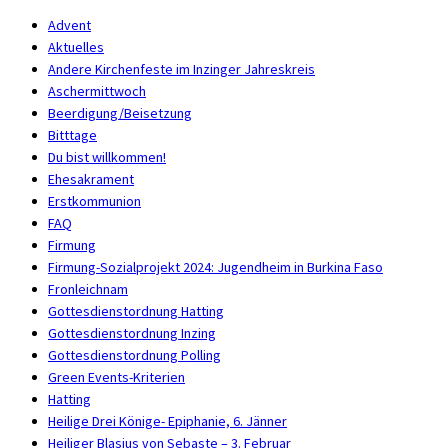
Advent
Aktuelles
Andere Kirchenfeste im Inzinger Jahreskreis
Aschermittwoch
Beerdigung/Beisetzung
Bitttage
Du bist willkommen!
Ehesakrament
Erstkommunion
FAQ
Firmung
Firmung-Sozialprojekt 2024: Jugendheim in Burkina Faso
Fronleichnam
Gottesdienstordnung Hatting
Gottesdienstordnung Inzing
Gottesdienstordnung Polling
Green Events-Kriterien
Hatting
Heilige Drei Könige- Epiphanie, 6. Jänner
Heiliger Blasius von Sebaste – 3. Februar