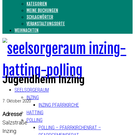
KATEGORIEN
MEINE BUCHUNGEN
SCHLAGWÖRTER
VERANSTALTUNGSORTE
WEIHNACHTEN
Jugendheim Inzing
SEELSORGERAUM
INZING
7. Oktober 2020
INZING PFARRKIRCHE
HATTING
Adresse
POLLING
Salzstraße
POLLING – PFARRKIRCHENRAT –
Inzing