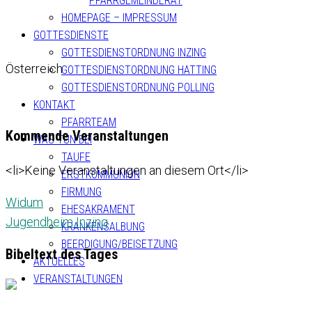
PFARRGEMEINDERAT
HOMEPAGE – IMPRESSUM
GOTTESDIENSTE
GOTTESDIENSTORDNUNG INZING
Österreich
GOTTESDIENSTORDNUNG HATTING
GOTTESDIENSTORDNUNG POLLING
KONTAKT
PFARRTEAM
Kommende Veranstaltungen
WAS TUN BEI
TAUFE
<li>Keine Veranstaltungen an diesem Ort</li>
ERSTKOMMUNION
FIRMUNG
Widum
EHESAKRAMENT
Jugendheim Inzing
KRANKENSALBUNG
BEERDIGUNG/BEISETZUNG
Bibeltext des Tages
AKTUELLES
VERANSTALTUNGEN