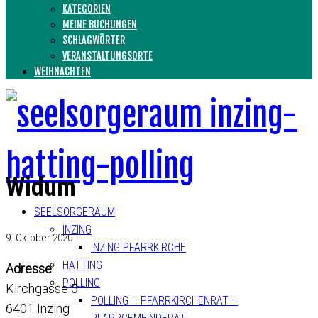
KATEGORIEN
MEINE BUCHUNGEN
SCHLAGWÖRTER
VERANSTALTUNGSORTE
WEIHNACHTEN
Widum
SEELSORGERAUM
INZING
9. Oktober 2020
INZING PFARRKIRCHE
HATTING
Adresse
POLLING
Kirchgasse 5
POLLING – PFARRKIRCHENRAT –
6401 Inzing