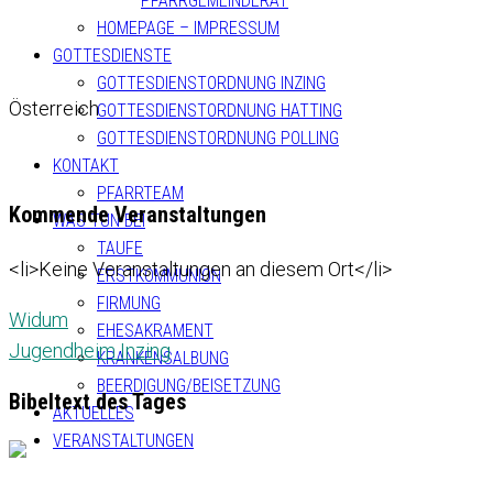
PFARRGEMEINDERAT
HOMEPAGE – IMPRESSUM
GOTTESDIENSTE
GOTTESDIENSTORDNUNG INZING
Österreich
GOTTESDIENSTORDNUNG HATTING
GOTTESDIENSTORDNUNG POLLING
KONTAKT
PFARRTEAM
Kommende Veranstaltungen
WAS TUN BEI
TAUFE
<li>Keine Veranstaltungen an diesem Ort</li>
ERSTKOMMUNION
FIRMUNG
Widum
EHESAKRAMENT
Jugendheim Inzing
KRANKENSALBUNG
BEERDIGUNG/BEISETZUNG
Bibeltext des Tages
AKTUELLES
VERANSTALTUNGEN