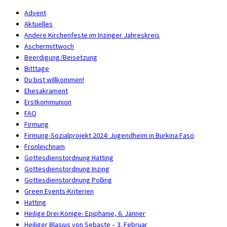
Advent
Aktuelles
Andere Kirchenfeste im Inzinger Jahreskreis
Aschermittwoch
Beerdigung/Beisetzung
Bitttage
Du bist willkommen!
Ehesakrament
Erstkommunion
FAQ
Firmung
Firmung-Sozialprojekt 2024: Jugendheim in Burkina Faso
Fronleichnam
Gottesdienstordnung Hatting
Gottesdienstordnung Inzing
Gottesdienstordnung Polling
Green Events-Kriterien
Hatting
Heilige Drei Könige- Epiphanie, 6. Jänner
Heiliger Blasius von Sebaste – 3. Februar