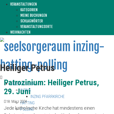
VERANSTALTUNGEN
KATEGORIEN
MEINE BUCHUNGEN
SCHLAGWÖRTER
VERANSTALTUNGSORTE
WEIHNACHTEN
Heiliger Petrus
Patrozinium: Heiliger Petrus,
SEELSORGERAUM
29. Juni
INZING
INZING PFARRKIRCHE
18. März 2024
HATTING
Jede katholische Kirche hat mindestens einen
POLLING