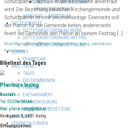
Schutzpatron, dem sie in der Kirchweihe anvertraut
POLLING – PFARRKIRCHENRAT –
wird. Die Beziehung zwischen Kirchengemeinde und
PFARRGEMEINDERAT
HOMEPAGE – IMPRESSUM
Schutzpatron ist eine wechselseitige: Einerseits soll
GOTTESDIENSTE
der Patron für die Gemeinde beten, andererseits
GOTTESDIENSTORDNUNG INZING
feiert die Gemeinde den Patron an seinem Festtag […]
GOTTESDIENSTORDNUNG HATTING
Read More »
Inzing
Feste
,
Heiliger Petrus
,
Inzing
,
Jahreskreis
,
GOTTESDIENSTORDNUNG POLLING
Patrozinium
KONTAKT
PFARRTEAM
Bibeltext des Tages
WAS TUN BEI
TAUFE
ERSTKOMMUNION
Pfarrbüro Inzing
FIRMUNG
Kontakt:
EHESAKRAMENT
Tel: 05238/88144
KRANKENSALBUNG
Mail:
pfarre.inzing@dibk.at
BEERDIGUNG/BEISETZUNG
Kirchgasse 5, 6401 Inzing
AKTUELLES
VERANSTALTUNGEN
Öffnungszeiten: