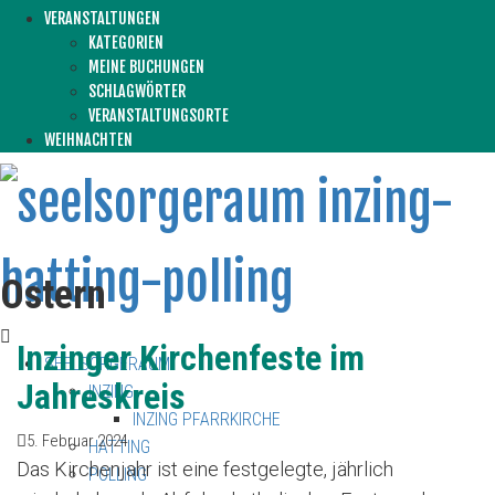
VERANSTALTUNGEN
KATEGORIEN
MEINE BUCHUNGEN
SCHLAGWÖRTER
VERANSTALTUNGSORTE
WEIHNACHTEN
Ostern
Inzinger Kirchenfeste im
SEELSORGERAUM
Jahreskreis
INZING
INZING PFARRKIRCHE
5. Februar 2024
HATTING
Das Kirchenjahr ist eine festgelegte, jährlich
POLLING