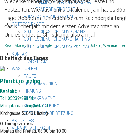
wiederkehrende Abfolge katholischer Feste und
POLLING – PFARRKIRCHENRAT –
Festzeiten. Wie das normale Kalenderjahr hat es 365
PFARRGEMEINDERAT
HOMEPAGE – IMPRESSUM
Tage. Jedoch im Unterschied zum Kalenderjahr fängt
GOTTESDIENSTE
das Kirchenjahr mit dem ersten Adventsonntag an.
GOTTESDIENSTORDNUNG INZING
Und es endet zu Christkönig, also am […]
GOTTESDIENSTORDNUNG HATTING
Read More »
Inzing
Feste
,
Inzing
,
Jahreskreis
,
Ostern
,
Weihnachten
GOTTESDIENSTORDNUNG POLLING
KONTAKT
Bibeltext des Tages
PFARRTEAM
WAS TUN BEI
TAUFE
Pfarrbüro Inzing
ERSTKOMMUNION
Kontakt:
FIRMUNG
Tel: 05238/88144
EHESAKRAMENT
Mail:
pfarre.inzing@dibk.at
KRANKENSALBUNG
Kirchgasse 5, 6401 Inzing
BEERDIGUNG/BEISETZUNG
AKTUELLES
Öffnungszeiten:
VERANSTALTUNGEN
Montag und Freitag, 08:00 bis 10:00