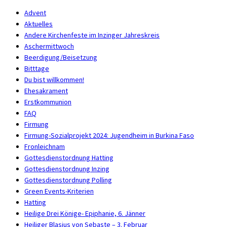
Advent
Aktuelles
Andere Kirchenfeste im Inzinger Jahreskreis
Aschermittwoch
Beerdigung/Beisetzung
Bitttage
Du bist willkommen!
Ehesakrament
Erstkommunion
FAQ
Firmung
Firmung-Sozialprojekt 2024: Jugendheim in Burkina Faso
Fronleichnam
Gottesdienstordnung Hatting
Gottesdienstordnung Inzing
Gottesdienstordnung Polling
Green Events-Kriterien
Hatting
Heilige Drei Könige- Epiphanie, 6. Jänner
Heiliger Blasius von Sebaste – 3. Februar