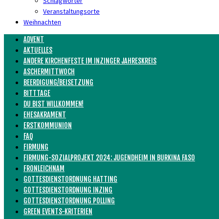
Schlagwörter
Veranstaltungsorte
Weihnachten
ADVENT
AKTUELLES
ANDERE KIRCHENFESTE IM INZINGER JAHRESKREIS
ASCHERMITTWOCH
BEERDIGUNG/BEISETZUNG
BITTTAGE
DU BIST WILLKOMMEN!
EHESAKRAMENT
ERSTKOMMUNION
FAQ
FIRMUNG
FIRMUNG-SOZIALPROJEKT 2024: JUGENDHEIM IN BURKINA FASO
FRONLEICHNAM
GOTTESDIENSTORDNUNG HATTING
GOTTESDIENSTORDNUNG INZING
GOTTESDIENSTORDNUNG POLLING
GREEN EVENTS-KRITERIEN