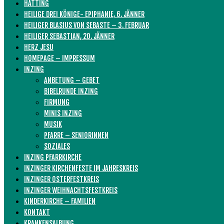
HATTING
HEILIGE DREI KÖNIGE- EPIPHANIE, 6. JÄNNER
HEILIGER BLASIUS VON SEBASTE – 3. FEBRUAR
HEILIGER SEBASTIAN, 20. JÄNNER
HERZ JESU
HOMEPAGE – IMPRESSUM
INZING
ANBETUNG – GEBET
BIBELRUNDE INZING
FIRMUNG
MINIS INZING
MUSIK
PFARRE – SENIORINNEN
SOZIALES
INZING PFARRKIRCHE
INZINGER KIRCHENFESTE IM JAHRESKREIS
INZINGER OSTERFESTKREIS
INZINGER WEIHNACHTSFESTKREIS
KINDERKIRCHE – FAMILIEN
KONTAKT
KRANKENSALBUNG