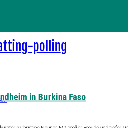
ndheim in Burkina Faso
ERAT
kuratorin Christine Neuner, Mit großer Freude und tiefer 