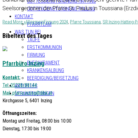
GOTTESDIENSTORDNUNG HATTING
SeelsorgerInnen der Pfarre St. Paulus in Toussiana (Erzd
GOTTESDIENSTORDNUNG POLLING
KONTAKT
Read More »
Allgemein
Firmung 2024
,
Pfarre Toussiana
,
SR Inzing-Hatting-P
PFARRTEAM
WAS TUN BEI
Bibeltext des Tages
TAUFE
ERSTKOMMUNION
FIRMUNG
Pfarrbüro Inzing
EHESAKRAMENT
KRANKENSALBUNG
Kontakt:
BEERDIGUNG/BEISETZUNG
Tel: 05238/88144
AKTUELLES
Mail:
pfarre.inzing@dibk.at
VERANSTALTUNGEN
Kirchgasse 5, 6401 Inzing
Öffnungszeiten:
Montag und Freitag, 08:00 bis 10:00
Dienstag, 17:30 bis 19:00