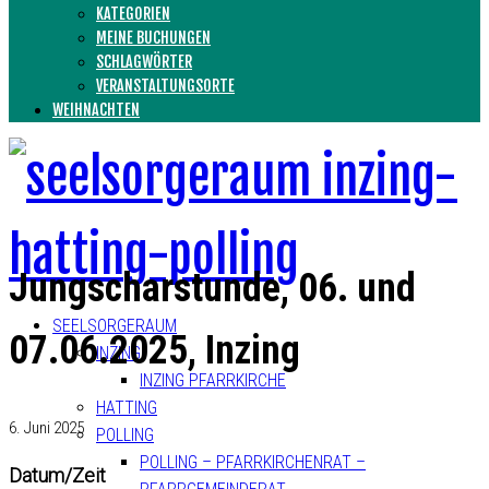
KATEGORIEN
MEINE BUCHUNGEN
SCHLAGWÖRTER
VERANSTALTUNGSORTE
WEIHNACHTEN
Jungscharstunde, 06. und
SEELSORGERAUM
07.06.2025, Inzing
INZING
INZING PFARRKIRCHE
HATTING
6. Juni 2025
POLLING
POLLING – PFARRKIRCHENRAT –
Datum/Zeit