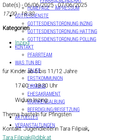
PFARRGEMEINDERAT
Date(s) - 06/06/2025 - 07/06/2025
HOMEPAGE – IMPRESSUM
17:00 - 18:30
GOTTESDIENSTE
GOTTESDIENSTORDNUNG INZING
Kategorien
GOTTESDIENSTORDNUNG HATTING
GOTTESDIENSTORDNUNG POLLING
Inzing
KONTAKT
PFARRTEAM
WAS TUN BEI
TAUFE
für Kinder ab 6 bis 11/12 Jahre
ERSTKOMMUNION
17.00 – 18.30 Uhr
FIRMUNG
EHESAKRAMENT
Widum Inzing
KRANKENSALBUNG
BEERDIGUNG/BEISETZUNG
Thema: basteln für Pfingsten
AKTUELLES
VERANSTALTUNGEN
Kontakt: Jugendleiterin Tara Filipiak
,
Tara.Filipiak@dibk.at