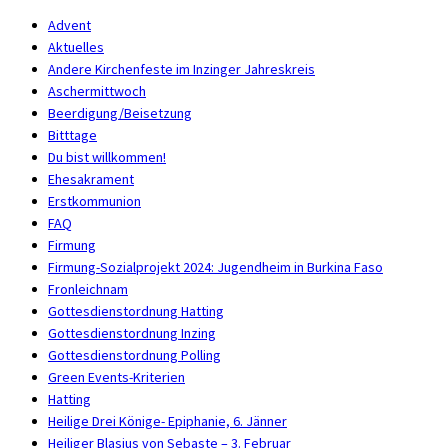
Advent
Aktuelles
Andere Kirchenfeste im Inzinger Jahreskreis
Aschermittwoch
Beerdigung/Beisetzung
Bitttage
Du bist willkommen!
Ehesakrament
Erstkommunion
FAQ
Firmung
Firmung-Sozialprojekt 2024: Jugendheim in Burkina Faso
Fronleichnam
Gottesdienstordnung Hatting
Gottesdienstordnung Inzing
Gottesdienstordnung Polling
Green Events-Kriterien
Hatting
Heilige Drei Könige- Epiphanie, 6. Jänner
Heiliger Blasius von Sebaste – 3. Februar