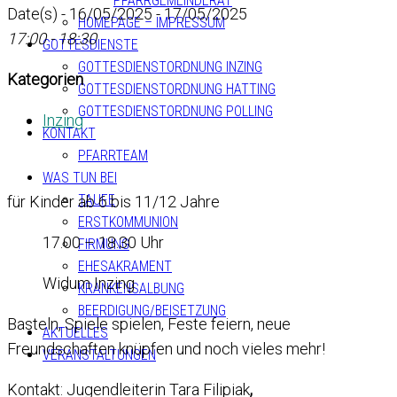
PFARRGEMEINDERAT
Date(s) - 16/05/2025 - 17/05/2025
HOMEPAGE – IMPRESSUM
17:00 - 18:30
GOTTESDIENSTE
GOTTESDIENSTORDNUNG INZING
Kategorien
GOTTESDIENSTORDNUNG HATTING
GOTTESDIENSTORDNUNG POLLING
Inzing
KONTAKT
PFARRTEAM
WAS TUN BEI
TAUFE
für Kinder ab 6 bis 11/12 Jahre
ERSTKOMMUNION
17.00 – 18.30 Uhr
FIRMUNG
EHESAKRAMENT
Widum Inzing
KRANKENSALBUNG
BEERDIGUNG/BEISETZUNG
Basteln, Spiele spielen, Feste feiern, neue
AKTUELLES
Freundschaften knüpfen und noch vieles mehr!
VERANSTALTUNGEN
Kontakt: Jugendleiterin Tara Filipiak
,