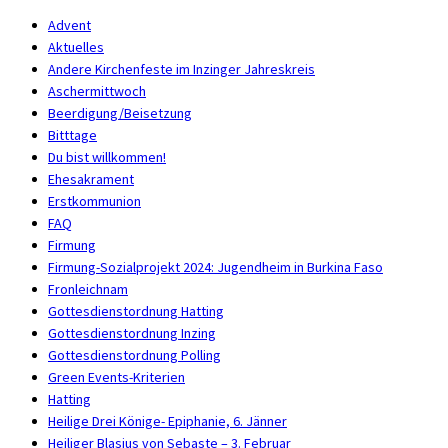
Advent
Aktuelles
Andere Kirchenfeste im Inzinger Jahreskreis
Aschermittwoch
Beerdigung/Beisetzung
Bitttage
Du bist willkommen!
Ehesakrament
Erstkommunion
FAQ
Firmung
Firmung-Sozialprojekt 2024: Jugendheim in Burkina Faso
Fronleichnam
Gottesdienstordnung Hatting
Gottesdienstordnung Inzing
Gottesdienstordnung Polling
Green Events-Kriterien
Hatting
Heilige Drei Könige- Epiphanie, 6. Jänner
Heiliger Blasius von Sebaste – 3. Februar