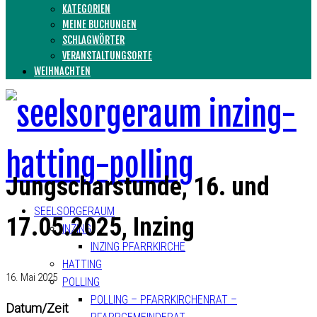
KATEGORIEN
MEINE BUCHUNGEN
SCHLAGWÖRTER
VERANSTALTUNGSORTE
WEIHNACHTEN
Jungscharstunde, 16. und
SEELSORGERAUM
17.05.2025, Inzing
INZING
INZING PFARRKIRCHE
HATTING
16. Mai 2025
POLLING
POLLING – PFARRKIRCHENRAT –
Datum/Zeit