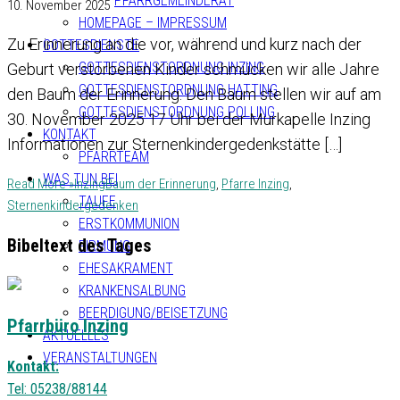
PFARRGEMEINDERAT
10. November 2025
HOMEPAGE – IMPRESSUM
Zu Erinnerung an die vor, während und kurz nach der
GOTTESDIENSTE
GOTTESDIENSTORDNUNG INZING
Geburt verstorbenen Kinder schmücken wir alle Jahre
GOTTESDIENSTORDNUNG HATTING
den Baum der Erinnerung. Den Baum stellen wir auf am
GOTTESDIENSTORDNUNG POLLING
30. November 2025 17 Uhr bei der Murkapelle Inzing
KONTAKT
Informationen zur Sternenkindergedenkstätte […]
PFARRTEAM
WAS TUN BEI
Read More »
Inzing
Baum der Erinnerung
,
Pfarre Inzing
,
TAUFE
Sternenkindergedenken
ERSTKOMMUNION
Bibeltext des Tages
FIRMUNG
EHESAKRAMENT
KRANKENSALBUNG
BEERDIGUNG/BEISETZUNG
Pfarrbüro Inzing
AKTUELLES
VERANSTALTUNGEN
Kontakt:
Tel: 05238/88144