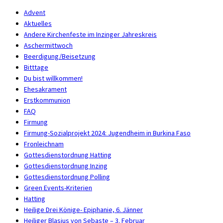
Advent
Aktuelles
Andere Kirchenfeste im Inzinger Jahreskreis
Aschermittwoch
Beerdigung/Beisetzung
Bitttage
Du bist willkommen!
Ehesakrament
Erstkommunion
FAQ
Firmung
Firmung-Sozialprojekt 2024: Jugendheim in Burkina Faso
Fronleichnam
Gottesdienstordnung Hatting
Gottesdienstordnung Inzing
Gottesdienstordnung Polling
Green Events-Kriterien
Hatting
Heilige Drei Könige- Epiphanie, 6. Jänner
Heiliger Blasius von Sebaste – 3. Februar