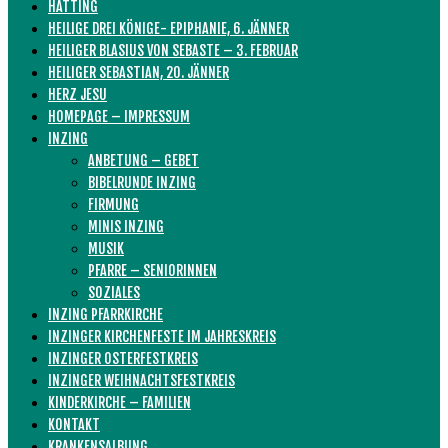
HATTING
HEILIGE DREI KÖNIGE- EPIPHANIE, 6. JÄNNER
HEILIGER BLASIUS VON SEBASTE – 3. FEBRUAR
HEILIGER SEBASTIAN, 20. JÄNNER
HERZ JESU
HOMEPAGE – IMPRESSUM
INZING
ANBETUNG – GEBET
BIBELRUNDE INZING
FIRMUNG
MINIS INZING
MUSIK
PFARRE – SENIORINNEN
SOZIALES
INZING PFARRKIRCHE
INZINGER KIRCHENFESTE IM JAHRESKREIS
INZINGER OSTERFESTKREIS
INZINGER WEIHNACHTSFESTKREIS
KINDERKIRCHE – FAMILIEN
KONTAKT
KRANKENSALBUNG