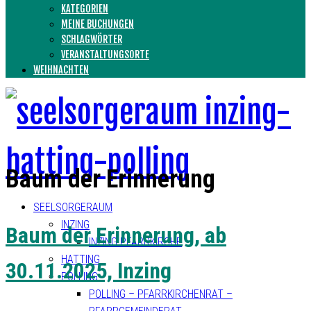
KATEGORIEN
MEINE BUCHUNGEN
SCHLAGWÖRTER
VERANSTALTUNGSORTE
WEIHNACHTEN
Baum der Erinnerung
SEELSORGERAUM
INZING
Baum der Erinnerung, ab
INZING PFARRKIRCHE
HATTING
30.11.2025, Inzing
POLLING
POLLING – PFARRKIRCHENRAT –