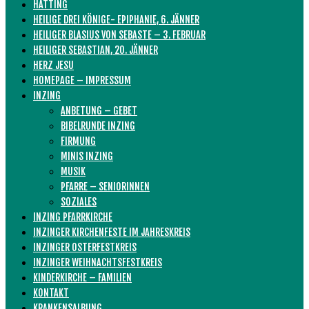
HATTING
HEILIGE DREI KÖNIGE- EPIPHANIE, 6. JÄNNER
HEILIGER BLASIUS VON SEBASTE – 3. FEBRUAR
HEILIGER SEBASTIAN, 20. JÄNNER
HERZ JESU
HOMEPAGE – IMPRESSUM
INZING
ANBETUNG – GEBET
BIBELRUNDE INZING
FIRMUNG
MINIS INZING
MUSIK
PFARRE – SENIORINNEN
SOZIALES
INZING PFARRKIRCHE
INZINGER KIRCHENFESTE IM JAHRESKREIS
INZINGER OSTERFESTKREIS
INZINGER WEIHNACHTSFESTKREIS
KINDERKIRCHE – FAMILIEN
KONTAKT
KRANKENSALBUNG