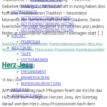
PFARRGEMEINDERAT
HOMEPAGE – IMPRESSUM
Gebeten, Gesang und Gemeinschaft In Inzing haben drei
GOTTESDIENSTE
festliche Prozessionen Tradition – besondere
GOTTESDIENSTORDNUNG INZING
Momente der Gemeinschaft und des Glaubens. Diese
GOTTESDIENSTORDNUNG HATTING
feierlichen Umzüge, begleitet von Gebeten und Liedern,
GOTTESDIENSTORDNUNG POLLING
finden an besonderen katholischen Feiertagen statt: […]
KONTAKT
PFARRTEAM
Read More »
Inzing
Fronleichnam
,
Fronleichnamsprozession
,
Herz Jesu
,
WAS TUN BEI
Herz Jesu-Prozession
,
Pfarre Inzing
,
Prozessionen
,
Rosenkranzsonntag
TAUFE
ERSTKOMMUNION
Herz Jesu
FIRMUNG
EHESAKRAMENT
KRANKENSALBUNG
18. März 2024
BEERDIGUNG/BEISETZUNG
AKTUELLES
Am dritten Freitag nach Pfingsten feiert die Kirche das
VERANSTALTUNGEN
Hochfest vom Heiligsten Herzen Jesu. Am Sonntag
darauf werden Herz-Jesu-Prozessionen nach dem