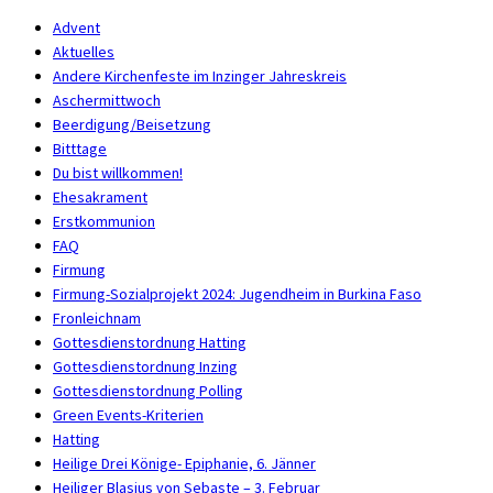
Advent
Aktuelles
Andere Kirchenfeste im Inzinger Jahreskreis
Aschermittwoch
Beerdigung/Beisetzung
Bitttage
Du bist willkommen!
Ehesakrament
Erstkommunion
FAQ
Firmung
Firmung-Sozialprojekt 2024: Jugendheim in Burkina Faso
Fronleichnam
Gottesdienstordnung Hatting
Gottesdienstordnung Inzing
Gottesdienstordnung Polling
Green Events-Kriterien
Hatting
Heilige Drei Könige- Epiphanie, 6. Jänner
Heiliger Blasius von Sebaste – 3. Februar