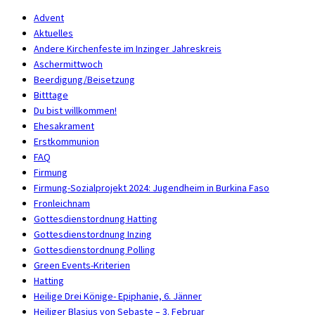
Advent
Aktuelles
Andere Kirchenfeste im Inzinger Jahreskreis
Aschermittwoch
Beerdigung/Beisetzung
Bitttage
Du bist willkommen!
Ehesakrament
Erstkommunion
FAQ
Firmung
Firmung-Sozialprojekt 2024: Jugendheim in Burkina Faso
Fronleichnam
Gottesdienstordnung Hatting
Gottesdienstordnung Inzing
Gottesdienstordnung Polling
Green Events-Kriterien
Hatting
Heilige Drei Könige- Epiphanie, 6. Jänner
Heiliger Blasius von Sebaste – 3. Februar