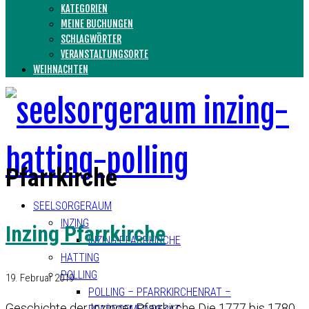
KATEGORIEN
MEINE BUCHUNGEN
SCHLAGWÖRTER
VERANSTALTUNGSORTE
WEIHNACHTEN
Pfarrkirche
SEELSORGERAUM
INZING
Inzing Pfarrkirche
INZING PFARRKIRCHE
HATTING
POLLING
19. Februar 2019
POLLING – PFARRKIRCHENRAT –
Geschichte der Inzinger Pfarrkirche Die 1777 bis 1780