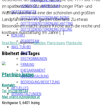
PFARRGEMEINDERAT
HOMEPAGE – IMPRESSUM
im spätbarocken Stil errichtete Inzinger Pfarr- und
GOTTESDIENSTE
Wallfahrtskirche ist eine der schönsten und größten
GOTTESDIENSTORDNUNG INZING
Landpfarrkirchen im ganzen Oberland. Zu etwas
GOTTESDIENSTORDNUNG HATTING
Besonderem macht unsere Kirche auch die reiche und
GOTTESDIENSTORDNUNG POLLING
kostbare Ausstattung. Im Jahre […]
KONTAKT
PFARRTEAM
Read More »
Allgemein
Kapellen
,
Pfarre Inzing
,
Pfarrkirche
WAS TUN BEI
Bibeltext des Tages
TAUFE
ERSTKOMMUNION
FIRMUNG
EHESAKRAMENT
Pfarrbüro Inzing
KRANKENSALBUNG
BEERDIGUNG/BEISETZUNG
Kontakt:
AKTUELLES
Tel: 05238/88144
VERANSTALTUNGEN
Mail:
pfarre.inzing@dibk.at
Kirchgasse 5, 6401 Inzing