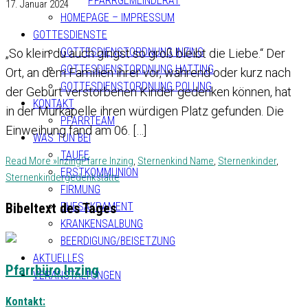
PFARRGEMEINDERAT
17. Januar 2024
HOMEPAGE – IMPRESSUM
GOTTESDIENSTE
GOTTESDIENSTORDNUNG INZING
„So klein du auch gingst so groß bleibt die Liebe.“ Der
GOTTESDIENSTORDNUNG HATTING
Ort, an dem Familien ihrer vor, während oder kurz nach
GOTTESDIENSTORDNUNG POLLING
der Geburt verstorbenen Kinder gedenken können, hat
KONTAKT
in der Murkapelle ihren würdigen Platz gefunden. Die
PFARRTEAM
Einweihung fand am 06. […]
WAS TUN BEI
TAUFE
Read More »
Inzing
Pfarre Inzing
,
Sternenkind Name
,
Sternenkinder
,
ERSTKOMMUNION
Sternenkindergedenkstätte
FIRMUNG
Bibeltext des Tages
EHESAKRAMENT
KRANKENSALBUNG
BEERDIGUNG/BEISETZUNG
AKTUELLES
Pfarrbüro Inzing
VERANSTALTUNGEN
Kontakt: