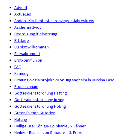
Advent
Aktuelles
Andere Kirchenfeste im Inzinger Jahreskreis
Aschermittwoch
Beerdigung/Beisetzung
Bitttage
Du bist willkommen!
Ehesakrament
Erstkommunion
FAQ
Firmung
Firmung-Sozialprojekt 2024: Jugendheim in Burkina Faso
Fronleichnam
Gottesdienstordnung Hatting
Gottesdienstordnung Inzing
Gottesdienstordnung Polling
Green Events-Kriterien
Hatting
Heilige Drei Könige- Epiphanie, 6. Jänner
Heiliger Blasius von Sebaste – 3. Februar