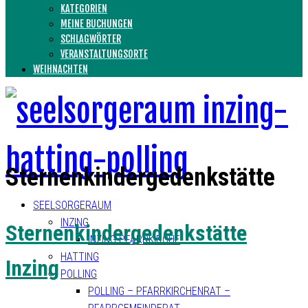
KATEGORIEN
MEINE BUCHUNGEN
SCHLAGWÖRTER
VERANSTALTUNGSORTE
WEIHNACHTEN
Sternenkindergedenkstätte
SEELSORGERAUM
INZING
Sternenkindergedenkstätte
INZING PFARRKIRCHE
HATTING
Inzing
POLLING
POLLING – PFARRKIRCHENRAT –