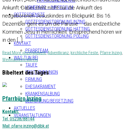
PFARRGEMEINDERAT
HOMEPAGE – IMPRESSUM
Ankunft. Dabei steht nicht nur die Ankunft des
GOTTESDIENSTE
neugeborenen Jesuskindes im Blickpunkt. Bis 16.
GOTTESDIENSTORDNUNG INZING
Dezember geht es um die Parusie – das endzeitliche
GOTTESDIENSTORDNUNG HATTING
Kommen Jesu in Herrlichkeit. Entsprechend hören wir
GOTTESDIENSTORDNUNG POLLING
in den […]
KONTAKT
PFARRTEAM
Read More »
Inzing
Advent
,
Adventkranz
,
kirchliche Feste
,
Pfarre Inzing
,
WAS TUN BEI
Weihnachtsfestkreis
TAUFE
Bibeltext des Tages
ERSTKOMMUNION
FIRMUNG
EHESAKRAMENT
KRANKENSALBUNG
Pfarrbüro Inzing
BEERDIGUNG/BEISETZUNG
AKTUELLES
Kontakt:
VERANSTALTUNGEN
Tel: 05238/88144
Mail:
pfarre.inzing@dibk.at