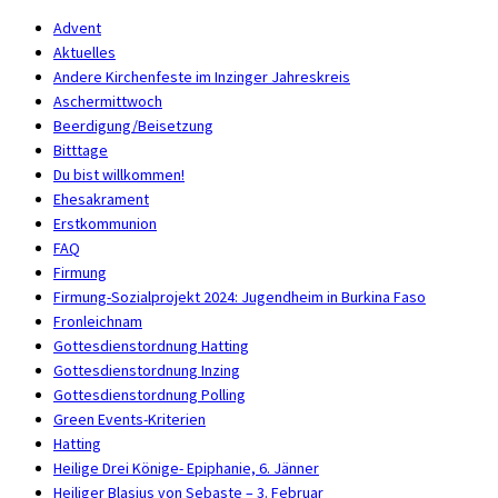
Advent
Aktuelles
Andere Kirchenfeste im Inzinger Jahreskreis
Aschermittwoch
Beerdigung/Beisetzung
Bitttage
Du bist willkommen!
Ehesakrament
Erstkommunion
FAQ
Firmung
Firmung-Sozialprojekt 2024: Jugendheim in Burkina Faso
Fronleichnam
Gottesdienstordnung Hatting
Gottesdienstordnung Inzing
Gottesdienstordnung Polling
Green Events-Kriterien
Hatting
Heilige Drei Könige- Epiphanie, 6. Jänner
Heiliger Blasius von Sebaste – 3. Februar