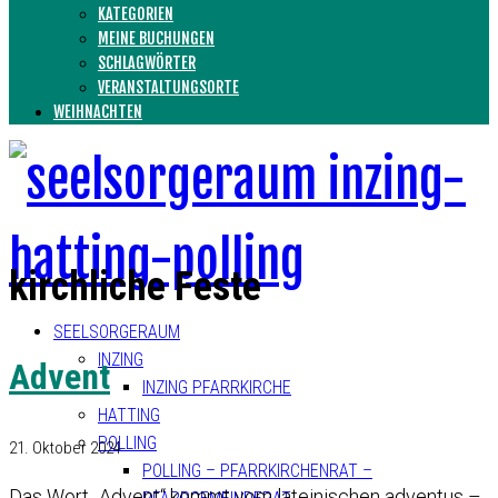
KATEGORIEN
MEINE BUCHUNGEN
SCHLAGWÖRTER
VERANSTALTUNGSORTE
WEIHNACHTEN
kirchliche Feste
SEELSORGERAUM
INZING
Advent
INZING PFARRKIRCHE
HATTING
POLLING
21. Oktober 2024
POLLING – PFARRKIRCHENRAT –
Das Wort „Advent“ kommt vom lateinischen adventus –