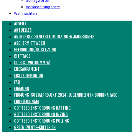
Schlagwörter
Veranstaltungsorte
Weihnachten
ADVENT
AKTUELLES
ANDERE KIRCHENFESTE IM INZINGER JAHRESKREIS
ASCHERMITTWOCH
BEERDIGUNG/BEISETZUNG
BITTTAGE
DU BIST WILLKOMMEN!
EHESAKRAMENT
ERSTKOMMUNION
FAQ
FIRMUNG
FIRMUNG-SOZIALPROJEKT 2024: JUGENDHEIM IN BURKINA FASO
FRONLEICHNAM
GOTTESDIENSTORDNUNG HATTING
GOTTESDIENSTORDNUNG INZING
GOTTESDIENSTORDNUNG POLLING
GREEN EVENTS-KRITERIEN