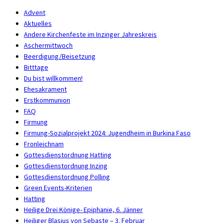
Advent
Aktuelles
Andere Kirchenfeste im Inzinger Jahreskreis
Aschermittwoch
Beerdigung/Beisetzung
Bitttage
Du bist willkommen!
Ehesakrament
Erstkommunion
FAQ
Firmung
Firmung-Sozialprojekt 2024: Jugendheim in Burkina Faso
Fronleichnam
Gottesdienstordnung Hatting
Gottesdienstordnung Inzing
Gottesdienstordnung Polling
Green Events-Kriterien
Hatting
Heilige Drei Könige- Epiphanie, 6. Jänner
Heiliger Blasius von Sebaste – 3. Februar