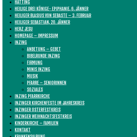
HATTING
HEILIGE DREI KÖNIGE- EPIPHANIE, 6. JÄNNER
HEILIGER BLASIUS VON SEBASTE – 3. FEBRUAR
HEILIGER SEBASTIAN, 20. JÄNNER
HERZ JESU
HOMEPAGE – IMPRESSUM
INZING
ANBETUNG – GEBET
BIBELRUNDE INZING
FIRMUNG
MINIS INZING
MUSIK
PFARRE – SENIORINNEN
SOZIALES
INZING PFARRKIRCHE
INZINGER KIRCHENFESTE IM JAHRESKREIS
INZINGER OSTERFESTKREIS
INZINGER WEIHNACHTSFESTKREIS
KINDERKIRCHE – FAMILIEN
KONTAKT
KRANKENSALBUNG