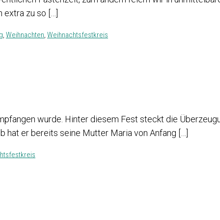
 extra zu so […]
ng
,
Weihnachten
,
Weihnachtsfestkreis
mpfangen wurde. Hinter diesem Fest steckt die Überzeugun
b hat er bereits seine Mutter Maria von Anfang […]
htsfestkreis