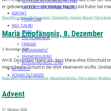
GOTTESDIENSTORDNUNG HATTING
er geboren wurde – die Heilige Nacht. Und früher hat man
GOTTESDIENSTORDNUNG POLLING
KONTAKT
Read More »
Inzing
25. Dezember
,
Christmette
,
Heiliger Abend
,
Pfarre Inzi
PFARRTEAM
WAS TUN BEI
Maria Empfängnis, 8. Dezember
TAUFE
ERSTKOMMUNION
FIRMUNG
3. November 2024
EHESAKRAMENT
KRANKENSALBUNG
Am 8. Dezember feiern wir, dass Maria ohne Erbschuld e
BEERDIGUNG/BEISETZUNG
menschliche Schuld in die Welt inkarnieren wollte. Deshal
AKTUELLES
VERANSTALTUNGEN
Read More »
Inzing
Kirchenfeste
,
Maria Empfängnis
,
Pfarre Inzing
,
Weihnac
Advent
21. Oktober 2024